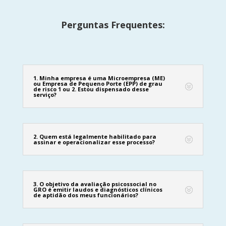
Perguntas Frequentes:
1. Minha empresa é uma Microempresa (ME)
ou Empresa de Pequeno Porte (EPP) de grau
de risco 1 ou 2. Estou dispensado desse
serviço?
2. Quem está legalmente habilitado para
assinar e operacionalizar esse processo?
3. O objetivo da avaliação psicossocial no
GRO é emitir laudos e diagnósticos clínicos
de aptidão dos meus funcionários?