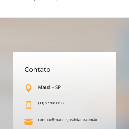
Contato
Mauá – SP

(11) 97708-0677

contato@marcosjustiniano.com.br
