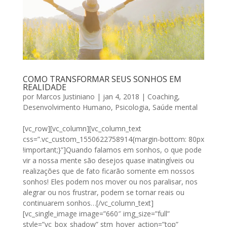
COMO TRANSFORMAR SEUS SONHOS EM
REALIDADE
por
Marcos Justiniano
|
jan 4, 2018
|
Coaching
,
Desenvolvimento Humano
,
Psicologia
,
Saúde mental
[vc_row][vc_column][vc_column_text
css=”.vc_custom_1550622758914{margin-bottom: 80px
!important;}”]Quando falamos em sonhos, o que pode
vir a nossa mente são desejos quase inatingíveis ou
realizações que de fato ficarão somente em nossos
sonhos! Eles podem nos mover ou nos paralisar, nos
alegrar ou nos frustrar, podem se tornar reais ou
continuarem sonhos…[/vc_column_text]
[vc_single_image image=”660″ img_size=”full”
style=”vc_box_shadow” stm_hover_action=”top”