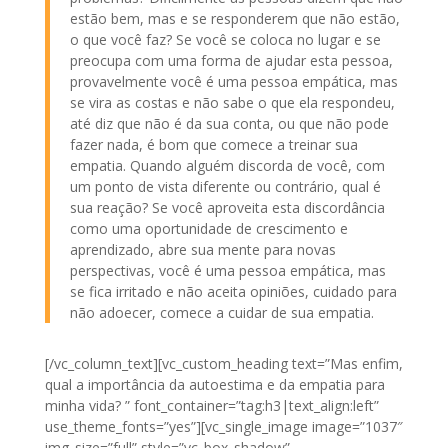
estão bem, mas e se responderem que não estão,
o que você faz? Se você se coloca no lugar e se
preocupa com uma forma de ajudar esta pessoa,
provavelmente você é uma pessoa empática, mas
se vira as costas e não sabe o que ela respondeu,
até diz que não é da sua conta, ou que não pode
fazer nada, é bom que comece a treinar sua
empatia. Quando alguém discorda de você, com
um ponto de vista diferente ou contrário, qual é
sua reação? Se você aproveita esta discordância
como uma oportunidade de crescimento e
aprendizado, abre sua mente para novas
perspectivas, você é uma pessoa empática, mas
se fica irritado e não aceita opiniões, cuidado para
não adoecer, comece a cuidar de sua empatia.
[/vc_column_text][vc_custom_heading text=”Mas enfim,
qual a importância da autoestima e da empatia para
minha vida? ” font_container=”tag:h3|text_align:left”
use_theme_fonts=”yes”][vc_single_image image=”1037″
img_size=”full” style=”vc_box_shadow”