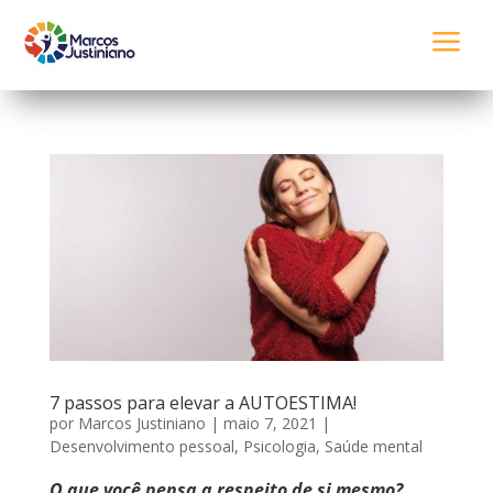
a
7 passos para elevar a AUTOESTIMA!
por
Marcos Justiniano
|
maio 7, 2021
|
Desenvolvimento pessoal
,
Psicologia
,
Saúde mental
O que você pensa a respeito de si mesmo?