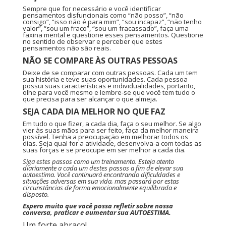
Sempre que for necessário e você identificar
pensamentos disfuncionais como “não posso”, “não
consigo”, “isso não é para mim”, “sou incapaz”, “não tenho
valor”, “sou um fraco”, “sou um fracassado”, faça uma
faxina mental e questione esses pensamentos. Questione
no sentido de observar e perceber que estes
pensamentos não são reais.
NÃO SE COMPARE ÀS OUTRAS PESSOAS
Deixe de se comparar com outras pessoas. Cada um tem
sua história e teve suas oportunidades. Cada pessoa
possui suas características e individualidades, portanto,
olhe para você mesmo e lembre-se que você tem tudo o
que precisa para ser alcançar o que almeja.
SEJA CADA DIA MELHOR NO QUE FAZ
Em tudo o que fizer, a cada dia, faça o seu melhor. Se algo
vier às suas mãos para ser feito, faça da melhor maneira
possível. Tenha a preocupação em melhorar todos os
dias. Seja qual for a atividade, desenvolva-a com todas as
suas forças e se preocupe em ser melhor a cada dia.
Siga estes passos como um treinamento. Esteja atento
diariamente a cada um destes passos a fim de elevar sua
autoestima. Você continuará encontrando dificuldades e
situações adversas em sua vida, mas passará por estas
circunstâncias de forma emocionalmente equilibrada e
disposto.
Espero muito que você possa refletir sobre nossa
conversa, praticar e aumentar sua AUTOESTIMA.
Um forte abraço!