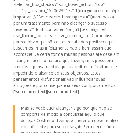
style=”vc_box_shadow” stm_hover_action=”top”
css=”.vc_custom_1550623017711{margin-bottom: 55px
!important;}”][vc_custom_heading text=”Quem passa
por um tratamento para não alcançar o sucesso
desejado?” font_container=”tag:h3|text_align:left”
use_theme_fonts=”yes”][vc_column_text]Como disse
parece óbvio que são estes resultados positivos que
buscamos, mas infelizmente não é bem assim que
acontece! De certa forma muitas pessoas até desejam
alcançar sucesso naquilo que fazem, mas possuem
crenças e pensamentos que as limitam, dificultando e
impedindo o alcance de seus objetivos. Estes
pensamentos disfuncionais vão influenciar suas
emoções e por consequência seus comportamentos.
[/vc_column_text][vc_column_text]
Mas se você quer alcançar algo por que não se
comporta de modo a conquistar aquilo que
deseja? Costumo dizer que querer ou desejar algo
é insuficiente para se conseguir. Será necessário
que você esteja disposto a observar seus