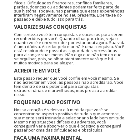
fáceis. Dificuldades financeiras, conflitos familiares,
perdas, doenças ou acidentes podem ter feito parte de
sua história. Todavia, não permita que estas experiências
interfiram negativamente no seu presente. Liberte-se do
passado e deixe tudo isso para trás.
VALORIZE SUAS CONQUISTAS
Com certeza você tem conquistas e sucessos para serem
reconhecidos por você. Quando olhar para trás, veja o
quanto você é um vencedor por estar aqui agora. Sua vida
é uma dádiva. Acordar pela manhã é uma conquista. Você
está respirando e possui as capacidades necessárias
para alcançar suas metas. Não diga que não tem do que
se orgulhar, pois, se olhar atentamente verá que há
muitos motivos para se alegrar.
ACREDITE EM VOCÊ
Este passo requer que você confie em você mesmo. Se
não acreditar em você, as pessoas não acreditarão. Você
tem dentro de si o potencial para conquistas
extraordinárias e maravilhosas, mas precisa acreditar
nisso.
FOQUE NO LADO POSITIVO
Nossa atenção é seletiva e à medida que você se
concentrar no aspecto positivo de tudo o que acontece,
sua mente será treinada a selecionar o lado bom em tudo.
Mesmo nas situações difíceis ou adversas, você
conseguirá ver e absorver o que é positivo e conseguirá
passar por cima das dificuldades e obstáculos.
FAÇA UMA FAXINA MENTAL