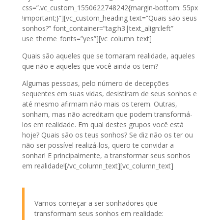
css=”.vc_custom_1550622748242{margin-bottom: 55px
!important;}”][vc_custom_heading text=”Quais são seus
sonhos?” font_container=”tag:h3|text_align:left”
use_theme_fonts=”yes”][vc_column_text]
Quais são aqueles que se tornaram realidade, aqueles
que não e aqueles que você ainda os tem?
Algumas pessoas, pelo número de decepções
sequentes em suas vidas, desistiram de seus sonhos e
até mesmo afirmam não mais os terem. Outras,
sonham, mas não acreditam que podem transformá-
los em realidade. Em qual destes grupos você está
hoje? Quais são os teus sonhos? Se diz não os ter ou
não ser possível realizá-los, quero te convidar a
sonhar! E principalmente, a transformar seus sonhos
em realidade![/vc_column_text][vc_column_text]
Vamos começar a ser sonhadores que
transformam seus sonhos em realidade: