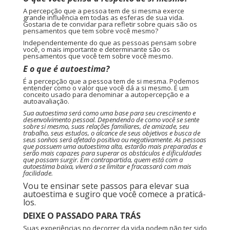
A percepção que a pessoa tem de si mesma exerce
grande influência em todas as esferas de sua vida.
Gostaria de te convidar para refletir sobre quais são os
pensamentos que tem sobre você mesmo?
Independentemente do que as pessoas pensam sobre
você, o mais importante e determinante são os
pensamentos que você tem sobre você mesmo.
E o que é autoestima?
É a percepção que a pessoa tem de si mesma. Podemos
entender como o valor que você dá a si mesmo. É um
conceito usado para denominar a autopercepção e a
autoavaliação.
Sua autoestima será como uma base para seu crescimento e
desenvolvimento pessoal. Dependendo de como você se sente
sobre si mesmo, suas relações familiares, de amizade, seu
trabalho, seus estudos, o alcance de seus objetivos e busca de
seus sonhos será afetado positiva ou negativamente. As pessoas
que possuem uma autoestima alta, estarão mais preparadas e
serão mais capazes para superar os obstáculos e dificuldades
que possam surgir. Em contrapartida, quem está com a
autoestima baixa, viverá a se limitar e fracassará com mais
facilidade.
Vou te ensinar sete passos para elevar sua
autoestima e sugiro que você comece a praticá-
los.
DEIXE O PASSADO PARA TRÁS
Suas experiências no decorrer da vida podem não ter sido