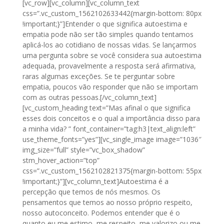
[vc_row][vc_column][vc_column_text
css=”.vc_custom_1562102633442{margin-bottom: 80px
!important;}”]Entender o que significa autoestima e
empatia pode não ser tão simples quando tentamos
aplicá-los ao cotidiano de nossas vidas. Se lançarmos
uma pergunta sobre se você considera sua autoestima
adequada, provavelmente a resposta será afirmativa,
raras algumas exceções. Se te perguntar sobre
empatia, poucos vão responder que não se importam
com as outras pessoas.[/vc_column_text]
[vc_custom_heading text=”Mas afinal o que significa
esses dois conceitos e o qual a importância disso para
a minha vida? ” font_container=”tag:h3|text_align:left”
use_theme_fonts=”yes”][vc_single_image image=”1036″
img_size=”full” style=”vc_box_shadow”
stm_hover_action=”top”
css=”.vc_custom_1562102821375{margin-bottom: 55px
!important;}”][vc_column_text]Autoestima é a
percepção que temos de nós mesmos. Os
pensamentos que temos ao nosso próprio respeito,
nosso autoconceito. Podemos entender que é o
quanto eu me estimo, me respeito, me valorizo ou me