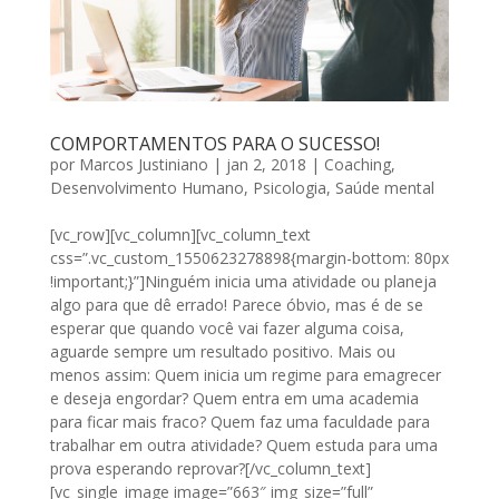
COMPORTAMENTOS PARA O SUCESSO!
por
Marcos Justiniano
|
jan 2, 2018
|
Coaching
,
Desenvolvimento Humano
,
Psicologia
,
Saúde mental
[vc_row][vc_column][vc_column_text
css=”.vc_custom_1550623278898{margin-bottom: 80px
!important;}”]Ninguém inicia uma atividade ou planeja
algo para que dê errado! Parece óbvio, mas é de se
esperar que quando você vai fazer alguma coisa,
aguarde sempre um resultado positivo. Mais ou
menos assim: Quem inicia um regime para emagrecer
e deseja engordar? Quem entra em uma academia
para ficar mais fraco? Quem faz uma faculdade para
trabalhar em outra atividade? Quem estuda para uma
prova esperando reprovar?[/vc_column_text]
[vc_single_image image=”663″ img_size=”full”